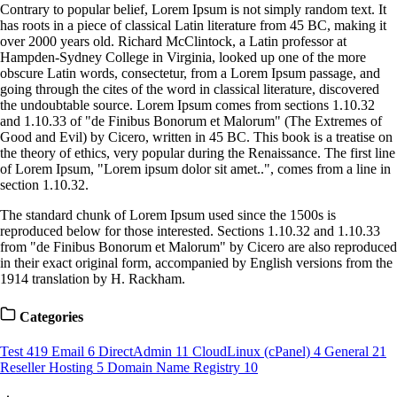
Contrary to popular belief, Lorem Ipsum is not simply random text. It
has roots in a piece of classical Latin literature from 45 BC, making it
over 2000 years old. Richard McClintock, a Latin professor at
Hampden-Sydney College in Virginia, looked up one of the more
obscure Latin words, consectetur, from a Lorem Ipsum passage, and
going through the cites of the word in classical literature, discovered
the undoubtable source. Lorem Ipsum comes from sections 1.10.32
and 1.10.33 of "de Finibus Bonorum et Malorum" (The Extremes of
Good and Evil) by Cicero, written in 45 BC. This book is a treatise on
the theory of ethics, very popular during the Renaissance. The first line
of Lorem Ipsum, "Lorem ipsum dolor sit amet..", comes from a line in
section 1.10.32.
The standard chunk of Lorem Ipsum used since the 1500s is
reproduced below for those interested. Sections 1.10.32 and 1.10.33
from "de Finibus Bonorum et Malorum" by Cicero are also reproduced
in their exact original form, accompanied by English versions from the
1914 translation by H. Rackham.
Categories
Test
419
Email
6
DirectAdmin
11
CloudLinux (cPanel)
4
General
21
Reseller Hosting
5
Domain Name Registry
10