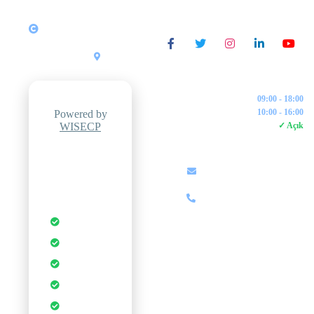
Copyright © 2026 All
SOSYAL MEDYA
Rights Reserved
ZipWeb
Yazılım &
•
Türkiye
Bilişim
İŞLETME SAATLERI
Pazartesi - Cuma:
09:00 - 18:00
Cumartesi:
10:00 - 16:00
Powered by
WISECP
7/24 Canlı Destek:
✓ Açık
İLETIŞIM
Professional
Hosting
info@zipweb.com.tr
Control Panel
+90 (850) 000 00 00
Otomatik
Yedekleme
Anında
Kurulum
DDoS
Koruması
1-Tık
Uygulamalar
Ücretsiz SSL
Sertifikası