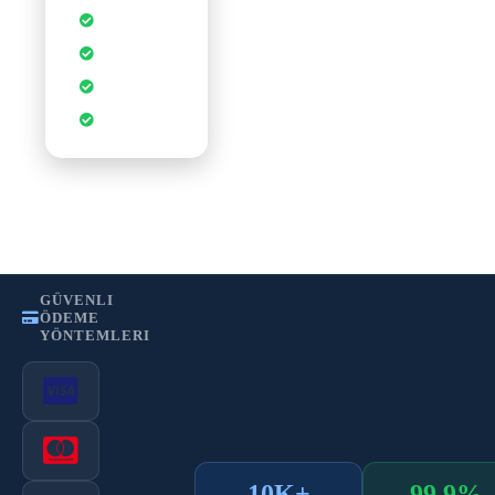
Sınırsız
Veritabanı
cPanel Kontrol
Paneli
CDN
Hızlandırması
WordPress
Optimizasyonu
•
•
Gizlilik Politikası
Kullanım Şartları
KVKK
GÜVENLI
ÖDEME
YÖNTEMLERI
10K+
99.9%