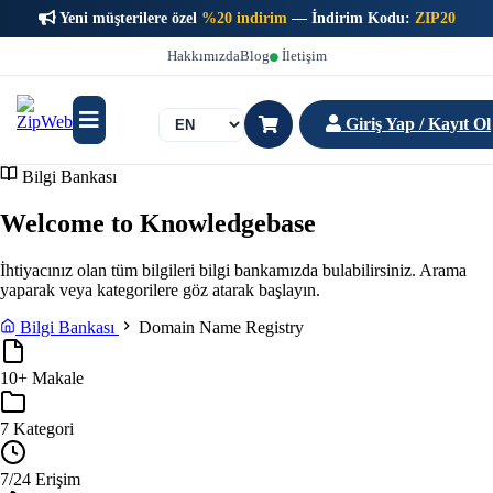
Yeni müşterilere özel
%20 indirim
— İndirim Kodu:
ZIP20
Hakkımızda
Blog
İletişim
Giriş Yap / Kayıt Ol
Bilgi Bankası
Welcome to Knowledgebase
İhtiyacınız olan tüm bilgileri bilgi bankamızda bulabilirsiniz. Arama
yaparak veya kategorilere göz atarak başlayın.
Bilgi Bankası
Domain Name Registry
10+
Makale
7
Kategori
7/24
Erişim