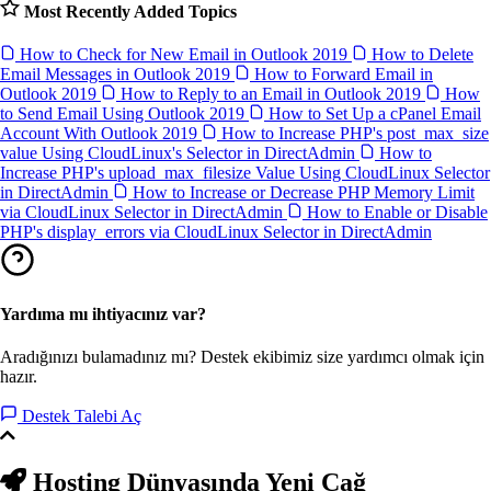
Most Recently Added Topics
How to Check for New Email in Outlook 2019
How to Delete
Email Messages in Outlook 2019
How to Forward Email in
Outlook 2019
How to Reply to an Email in Outlook 2019
How
to Send Email Using Outlook 2019
How to Set Up a cPanel Email
Account With Outlook 2019
How to Increase PHP's post_max_size
value Using CloudLinux's Selector in DirectAdmin
How to
Increase PHP's upload_max_filesize Value Using CloudLinux Selector
in DirectAdmin
How to Increase or Decrease PHP Memory Limit
via CloudLinux Selector in DirectAdmin
How to Enable or Disable
PHP's display_errors via CloudLinux Selector in DirectAdmin
Yardıma mı ihtiyacınız var?
Aradığınızı bulamadınız mı? Destek ekibimiz size yardımcı olmak için
hazır.
Destek Talebi Aç
Hosting Dünyasında
Yeni Çağ