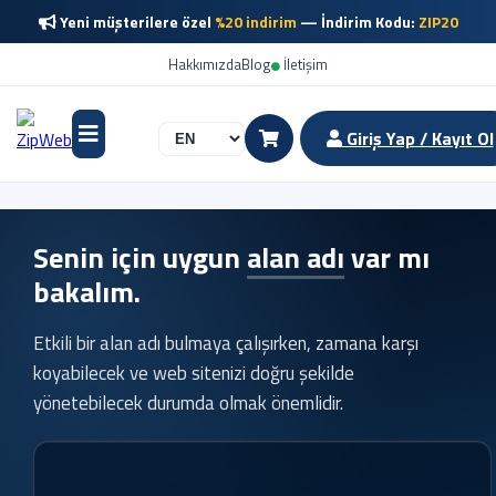
Yeni müşterilere özel
%20 indirim
— İndirim Kodu:
ZIP20
Hakkımızda
Blog
İletişim
Giriş Yap / Kayıt Ol
Senin için uygun
alan adı
var mı
bakalım.
Etkili bir alan adı bulmaya çalışırken, zamana karşı
koyabilecek ve web sitenizi doğru şekilde
yönetebilecek durumda olmak önemlidir.