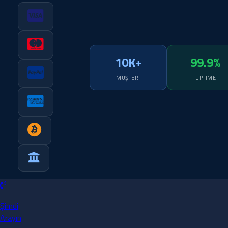
10K+
99.9%
MÜŞTERI
UPTIME
Şimdi
Arayın