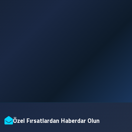
%99.9
10K+
Uptime Garantisi
Mutlu Müşteri
7/24
15+
Teknik Destek
Yıl Tecrübe
Özel Fırsatlardan Haberdar Olun