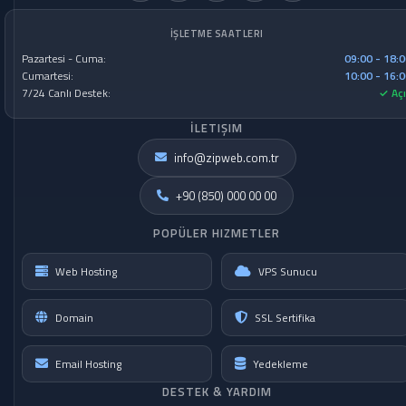
İŞLETME SAATLERI
Pazartesi - Cuma:
09:00 - 18:
Cumartesi:
10:00 - 16:
7/24 Canlı Destek:
✓ Açı
İLETIŞIM
info@zipweb.com.tr
+90 (850) 000 00 00
POPÜLER HIZMETLER
Web Hosting
VPS Sunucu
Domain
SSL Sertifika
Email Hosting
Yedekleme
DESTEK & YARDIM