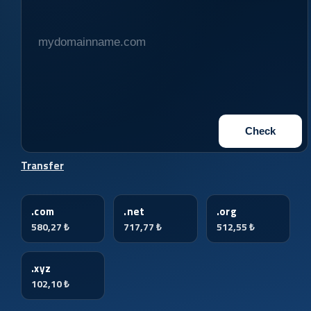
Check
Transfer
.com
.net
.org
580,27 ₺
717,77 ₺
512,55 ₺
.xyz
102,10 ₺