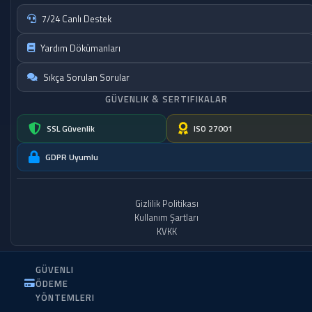
7/24 Canlı Destek
Yardım Dökümanları
Sıkça Sorulan Sorular
GÜVENLIK & SERTIFIKALAR
SSL Güvenlik
ISO 27001
GDPR Uyumlu
Gizlilik Politikası
Kullanım Şartları
KVKK
GÜVENLI
ÖDEME
YÖNTEMLERI