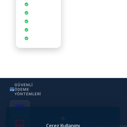
Ücretsiz SSL
Sertifikası
Sınırsız
Veritabanı
cPanel Kontrol
Paneli
CDN
Hızlandırması
WordPress
Optimizasyonu
•
•
Gizlilik Politikası
Kullanım Şartları
KVKK
GÜVENLI
ÖDEME
YÖNTEMLERI
Çerez Kullanımı