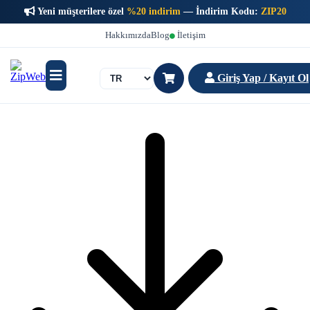
Yeni müşterilere özel
%20 indirim
— İndirim Kodu:
ZIP20
Hakkımızda
Blog
İletişim
Giriş Yap / Kayıt Ol