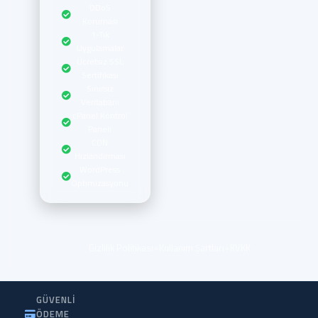
DDoS
Koruması
1-Tık
Uygulamalar
Ücretsiz SSL
Sertifikası
Sınırsız
Veritabanı
cPanel Kontrol
Paneli
CDN
Hızlandırması
WordPress
Optimizasyonu
•
•
Gizlilik Politikası
Kullanım Şartları
KVKK
GÜVENLI
ÖDEME