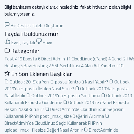
Bilgi bankasını detaylı olarak incelediniz, fakat ihtiyacınız olan bilgiyi
bulamıyorsanız,
Bir Destek Talebi Oluşturun.
Faydalı Buldunuz mu?
Evet, faydalı
Hayır
Kategoriler
Test
419
Eposta
6
DirectAdmin
11
CloudLinux (cPanel)
4
Genel
21
W
Hosting
5
Bayi Hosting
2
SSL Sertifikası
4
Alan Adı Yönetimi
10
En Son Eklenen Başlıklar
Outlook 2019'da Yeni E-posta Kontrolü Nasıl Yapılır?
Outlook
2019'da E-posta İletileri Nasıl Silinir?
Outlook 2019'da E-posta
Nasıl İletilir
Outlook 2019'da E-posta Yanıtlama
Outlook 2019
Kullanarak E-posta Gönderme
Outlook 2019 ile cPanel E-posta
Hesabı Nasıl Kurulur?
DirectAdmin'de CloudLinux'un Seçicisini
Kullanarak PHP'nin post_max_size Değerini Artırma
DirectAdmin'de CloudLinux Seçici Kullanarak PHP'nin
upload_max_filesize Değeri Nasıl Artırılır
DirectAdmin'de