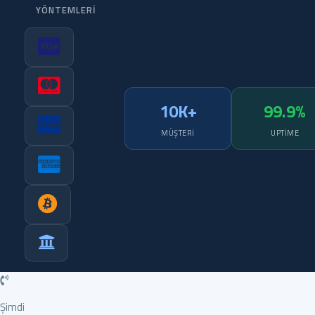
YÖNTEMLERI
10K+
99.9%
MÜŞTERI
UPTIME
Şimdi