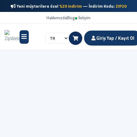
Yeni müşterilere özel
%20 indirim
— İndirim Kodu:
ZIP20
Hakkımızda
Blog
İletişim
Giriş Yap / Kayıt Ol